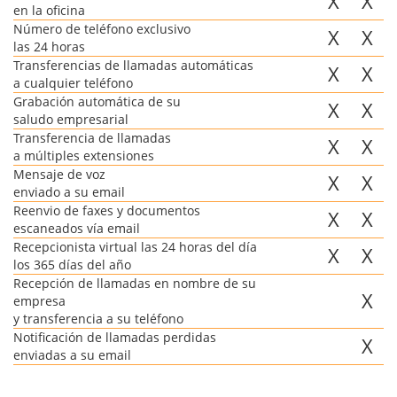
X
X
en la oficina
Número de teléfono exclusivo
X
X
las 24 horas
Transferencias de llamadas automáticas
X
X
a cualquier teléfono
Grabación automática de su
X
X
saludo empresarial
Transferencia de llamadas
X
X
a múltiples extensiones
Mensaje de voz
X
X
enviado a su email
Reenvio de faxes y documentos
X
X
escaneados vía email
Recepcionista virtual las 24 horas del día
X
X
los 365 días del año
Recepción de llamadas en nombre de su
X
empresa
y transferencia a su teléfono
Notificación de llamadas perdidas
X
enviadas a su email