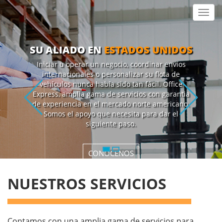
Toggl
navig
SU ALIADO EN
ESTADOS UNIDOS
Iniciar u operar un negocio, coordinar envíos
internacionales o personalizar su flota de
vehículos nunca había sido tan fácil. Office
Express, amplia gama de servicios con garantia
de experiencia en el mercado norte americano.
Somos el apoyo que necesita para dar el
siguiente paso.
CONÓCENOS
NUESTROS SERVICIOS
Contamos con una amplia gama de servicios para